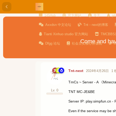
145Hub
官方网站
关于
pi
Axxdsn 中文论坛
Tnt－next的博客
Tianti Xinhuo studio 官方网站
TMCBB
Come and have 
Dfgg 论坛
社会主义核心价值观
Tnt-next
2024年4月26日
1
TmCs ~ Server - A 《Minecraf
Lv. 0
TNT MC-JE&BE
Server IP: play.simpfun.cn - 
Even if the service may be sh