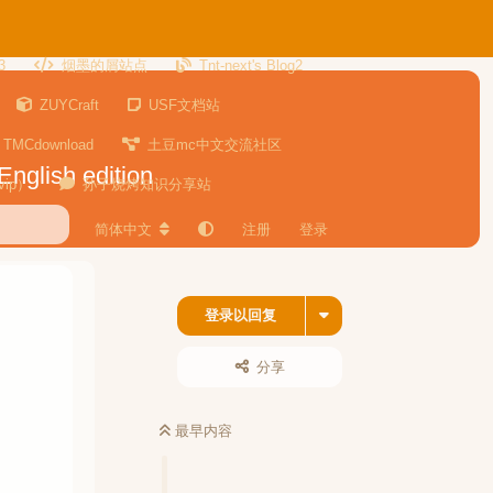
3
烟墨的屑站点
Tnt-next's Blog2
ZUYCraft
USF文档站
TMCdownload
土豆mc中文交流社区
English edition
ip）
孙子烧烤知识分享站
简体中文
注册
登录
登录以回复
分享
最早内容