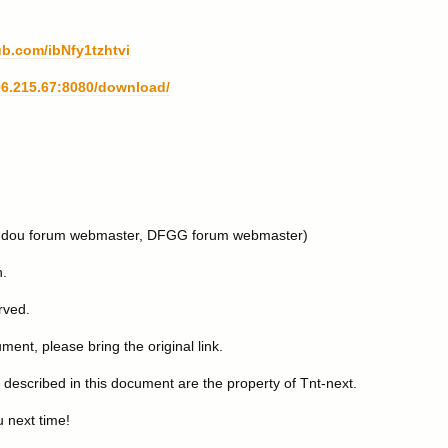
ub.com/ibNfy1tzhtvi
196.215.67:8080/download/
 Tudou forum webmaster, DFGG forum webmaster)
.
rved.
ment, please bring the original link.
escribed in this document are the property of Tnt-next.
u next time!