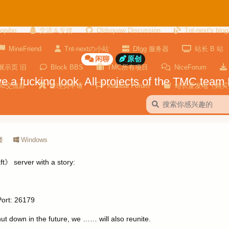
bopibo
交流＆反馈
Oldsquaw Discussion
Tnt-next's blog
MineFriend
Tnt-nextの小站
Dfgg 服务器
站长 B 站
闲聊
原创
S展示页 旧
Block BBS
TMC所有项目
NiceForum
a fucking look. All projects of the TMC team 
MC交流群
管理员申请
Xiaobai Forum
站长爱发电（购买v
楼
Windows
t》 server with a story:
Port: 26179
ut down in the future, we …… will also reunite.