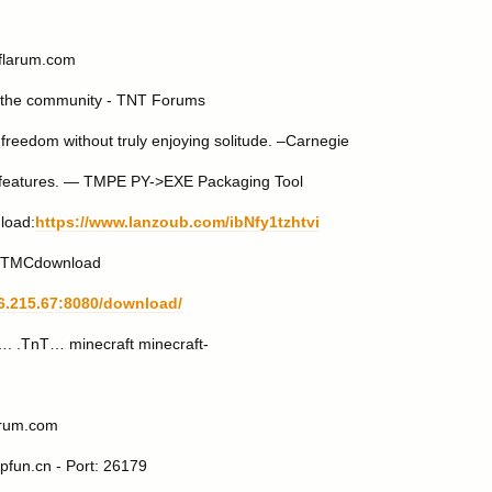
eflarum.com
in the community - TNT Forums
freedom without truly enjoying solitude. –Carnegie
y features. — TMPE PY->EXE Packaging Tool
load:
https://www.lanzoub.com/ibNfy1tzhtvi
— TMCdownload
96.215.67:8080/download/
.TnT… minecraft minecraft-
larum.com
mpfun.cn - Port: 26179