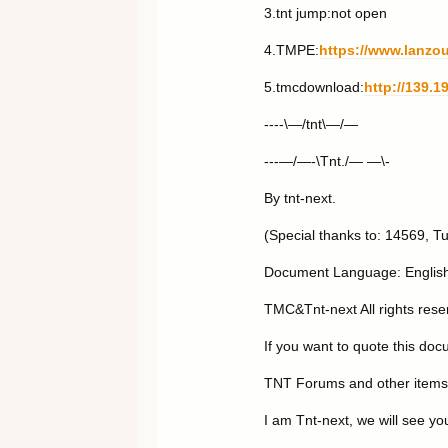
3.tnt jump:not open
4.TMPE:
https://www.lanzo
5.tmcdownload:
http://139.
----\—/tnt\—/—
---—/—-\Tnt./— —\-
By tnt-next.
(Special thanks to: 14569,
Document Language: English
TMC&Tnt-next All rights rese
If you want to quote this docu
TNT Forums and other items d
I am Tnt-next, we will see yo