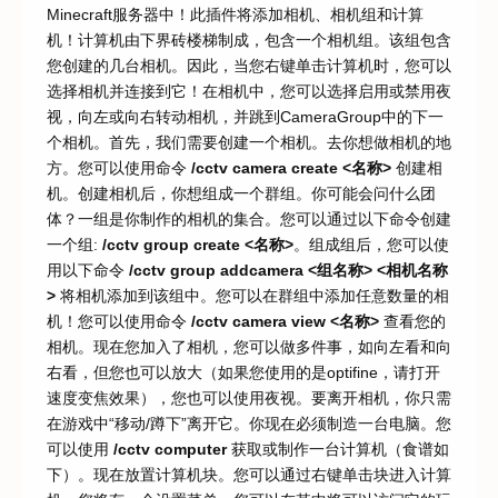
Minecraft服务器中！此插件将添加相机、相机组和计算
机！计算机由下界砖楼梯制成，包含一个相机组。该组包含
您创建的几台相机。因此，当您右键单击计算机时，您可以
选择相机并连接到它！在相机中，您可以选择启用或禁用夜
视，向左或向右转动相机，并跳到CameraGroup中的下一
个相机。首先，我们需要创建一个相机。去你想做相机的地
方。您可以使用命令
/cctv camera create <名称>
创建相
机。创建相机后，你想组成一个群组。你可能会问什么团
体？一组是你制作的相机的集合。您可以通过以下命令创建
一个组:
/cctv group create <名称>
。组成组后，您可以使
用以下命令
/cctv group addcamera <组名称> <相机名称
>
将相机添加到该组中。您可以在群组中添加任意数量的相
机！您可以使用命令
/cctv camera view <名称>
查看您的
相机。现在您加入了相机，您可以做多件事，如向左看和向
右看，但您也可以放大（如果您使用的是optifine，请打开
速度变焦效果），您也可以使用夜视。要离开相机，你只需
在游戏中“移动/蹲下”离开它。你现在必须制造一台电脑。您
可以使用
/cctv computer
获取或制作一台计算机（食谱如
下）。现在放置计算机块。您可以通过右键单击块进入计算